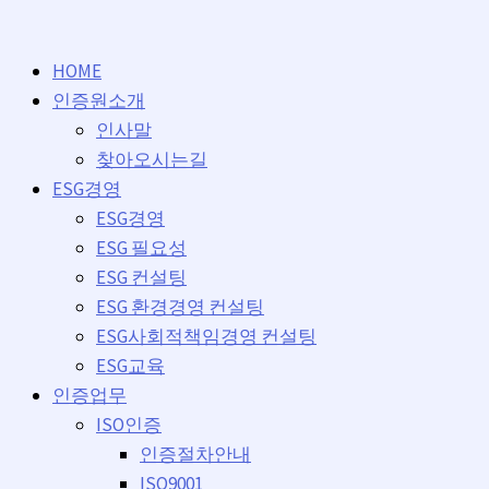
콘
텐
HOME
츠
인증원소개
로
인사말
건
찾아오시는길
너
ESG경영
뛰
ESG경영
기
ESG 필요성
ESG 컨설팅
ESG 환경경영 컨설팅
ESG사회적책임경영 컨설팅
ESG교육
인증업무
ISO인증
인증절차안내
ISO9001